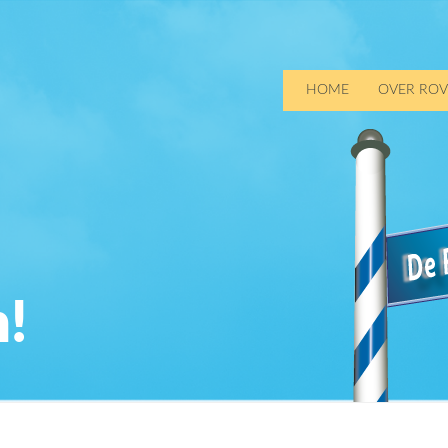
HOME
OVER ROV
!