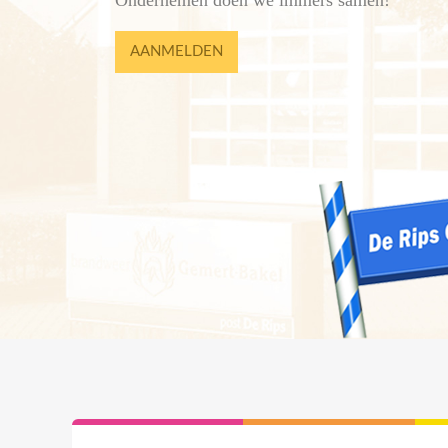
Ondernemen doen we immers samen!
AANMELDEN