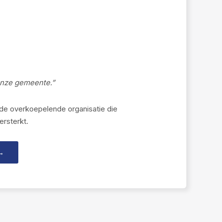
onze gemeente.”
e overkoepelende organisatie die
rsterkt.
→